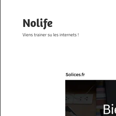
Skip
to
content
Nolife
Viens trainer su les internets !