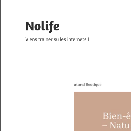
Skip
to
content
Nolife
Viens trainer su les internets !